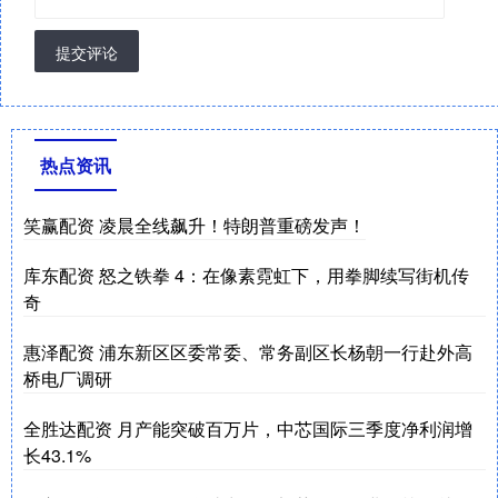
提交评论
热点资讯
笑赢配资 凌晨全线飙升！特朗普重磅发声！
库东配资 怒之铁拳 4：在像素霓虹下，用拳脚续写街机传
奇
惠泽配资 浦东新区区委常委、常务副区长杨朝一行赴外高
桥电厂调研
全胜达配资 月产能突破百万片，中芯国际三季度净利润增
长43.1%