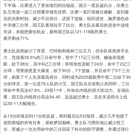
下半场，比赛进入了更加激烈的拉锯战，国王一度反超比分，但勇士
队又凭借一波三分雨重夺领先优势。比赛一直打得难分难解，直到最
后的决胜时刻。威少不仅得分，还抓下篮板，组织进攻，施罗德也命
中关键三分球，国王队逐渐拉开了比分。勇士队在最后的进攻中连续
失误，未能把握住机会，最终国王队以121-116险胜勇士。
展开剩余71%
勇士队虽然缺少了库里、巴特勒和格林三位主力，但全队依然拼尽全
力，凭借着39.5%的三分命中率，投中了17记三分球。穆迪表现抢
眼，砍下28分，其中6记三分球；库明加也贡献了24分，命中了2记三
分球；理查德更是大爆发，砍下30分，7个篮板，并且命中了5个三分
球，刷新了个人生涯最高得分，同时成为2025届新秀中第二位砍下30
分的球员，第一位是76人队的小艾。国王队在后发制人的同时，三分
球命中率高达47.8%，23投11中，外加在内线的强大统治力。全场比
赛，国王队内线得分高达54-40，远远超过勇士，且在失误得分上也
以30-11大幅领先。
从13分的落后到11分的反超，再到最后以5分险胜，威少几乎包揽了
攻防两端的所有任务，堪称梦回巅峰。勇士队习惯性地让威少投三
分，而威少一次次用命中的三分回应了科尔的防守调整，并通过强行