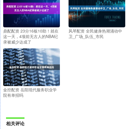
鼎配配资 23分16板10助！就在
风琴配资 全民健身热潮涌动中
这一天，4项前无古人的NBA纪
卫_广场_队伍_市民
录被威少达成了
金控配资 岳阳现代服务职业学
院有单招吗
相关评论