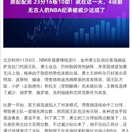
北京时间11月6日，NBA常规赛继续进行，金州勇士队前往客场挑战
萨克拉门托国王队。勇士这边，巴特勒因背伤缺阵，库里因感冒加重
无法上场，格林由于肋部伤势也未能出场。勇士主帅科尔只好派出库
明加、波斯特、穆迪、理查德和波杰姆斯基的首发阵容。国王队方
面，小萨（左肋挫伤）和拉文（背部酸痛）也未能出场，主教练选择
了威少、德罗赞、施罗德、克利福德和尤班克斯作为首发。
比赛一开始，双方就迅速陷入了对攻模式。理查德连续命中三分球，
帮助勇士队一度领先两位数，然而国王队也没有示弱，各种进攻手段
接连奏效，紧追不舍。到了第二节，勇士的三分球如雨点般落下，比
分差距再次拉大至两位数。不过威少站出来了，他不仅自己得分，还
通过传球激活了全队，帮助国王在半场结束时将比分缩小到5分。进入