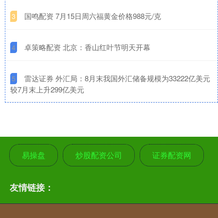
​国鸣配资 7月15日周六福黄金价格988元/克
3
​卓策略配资 北京：香山红叶节明天开幕
4
​雷达证券 外汇局：8月末我国外汇储备规模为33222亿美元
5
较7月末上升299亿美元
易操盘
炒股配资公司
证券配资网
友情链接：