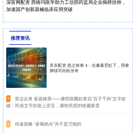
深富网配资 西格玛医学助力工信部药监局企业揭榜挂帅，
加速国产创新器械临床应用突破
推荐资讯
库东配资 怒之铁拳 4：在像素霓虹下，用拳
脚续写街机传奇
​雷达证券 瓷器推荐——康熙双圈款青花“百子千孙”文字纹
1
罐：民俗文字的瓷上宣言，康乾民窑的收藏新贵
​传速策略 “多喝热水”并不是万能的
2