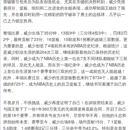
突破吸引包夹后为队友创造机会。尤其在关键的决胜时刻，威少凭借
着得分、篮板、组织和二次进攻的全能表现，成功帮助国王稳住了领
先，并在最后时刻用一次精彩的防守破坏了勇士的边线球，几乎以一
己之力锁定胜局。
整场比赛，威少出场了35分钟，13投9中（三分球4投3中），罚球2罚
2中，最终贡献了23分、16篮板、10助攻和1抢断的超级三双数据。更
为重要的是，威少创造了4项前所未有的NBA历史纪录。根据统计，这
是威少职业生涯的第204次三双，继续刷新着他自己保持的历史纪
录。同时，威少成为了NBA历史上第一位在7支不同球队都能砍下三双
的球员，至此无人能及。而在另一项纪录中，威少也成为了NBA历史
上首位在生涯第18个赛季拿到三双的控卫，这一成就也无人能超越！
此外，本场比赛过后，威少的生涯篮板数也来到了8734个，超越了基
德的8725个，成为NBA历史上的后卫篮板王，继续书写着属于自己的
传奇。
不畏岁月，不惧挑战，威少再度证明了自己！在训练营结束后，威少
与国王签下了一份1年360万美元的无保障老将底薪合同，开启了自己
的第18个赛季，并将球衣号改为18号。尽管年华不再，但他的斗志和
拼劲始终未变。赛季至今，威少出场8场，场均贡献15分、7.1篮板、
5.6助攻、1.4抢断和2记三分球，三分命中率为43.2%。特别是在首发