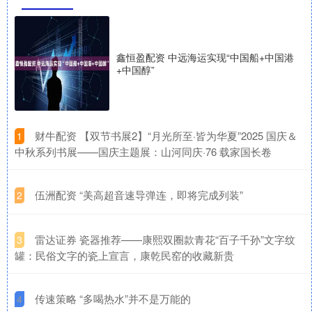
鑫恒盈配资 中远海运实现“中国船+中国港
+中国醇”
​财牛配资 【双节书展2】“月光所至·皆为华夏”2025 国庆＆
1
中秋系列书展——国庆主题展：山河同庆·76 载家国长卷
​伍洲配资 “美高超音速导弹连，即将完成列装”
2
​雷达证券 瓷器推荐——康熙双圈款青花“百子千孙”文字纹
3
罐：民俗文字的瓷上宣言，康乾民窑的收藏新贵
​传速策略 “多喝热水”并不是万能的
4