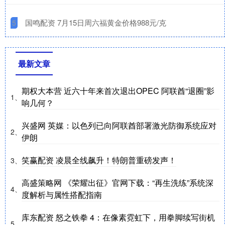
​国鸣配资 7月15日周六福黄金价格988元/克
5
最新文章
期权大本营 近六十年来首次退出OPEC 阿联酋“退圈”影
1、
响几何？
兴盛网 英媒：以色列已向阿联酋部署激光防御系统应对
2、
伊朗
笑赢配资 凌晨全线飙升！特朗普重磅发声！
3、
高盛策略网 《荣耀出征》官网下载：“再生洗练”系统深
4、
度解析与属性搭配指南
库东配资 怒之铁拳 4：在像素霓虹下，用拳脚续写街机
5、