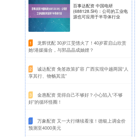
百事达配资 中国电研
(688128.SH)：公司的工业电
源也可应用于半导体行业
​龙辉优配 30岁江旻憓火了！40岁霍启山欣赏
1
她!港媒撮合，与郭晶晶成妯娌？
​诚达配资 免签政策扩容 广西实现中越两国“人
2
享其行、物畅其流”
​金惠配资 觉得自己不够好？小心陷入“不够
3
好”的循环怪圈！
​万象配资 又一大行继续看涨！德银上调金价
4
预测至4000美元